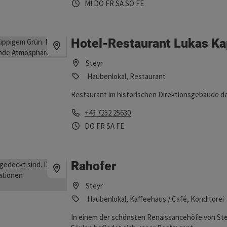
Öffnungszeiten
Mittwoch geöffnet
Donnerstag geöffnet
Freitag geöffnet
Samstag geöffnet
Sonntag geöffnet
Feiertag geöffnet
MI
DO
FR
SA
SO
FE
Hotel-Restaurant Lukas Ka
ller
Steyr
Haubenlokal, Restaurant
Restaurant im historischen Direktionsgebäude d
Telefon
+43 7252 25630
Öffnungszeiten
Donnerstag geöffnet
Freitag geöffnet
Samstag geöffnet
Feiertag geöffnet
DO
FR
SA
FE
Rahofer
Steyr
Haubenlokal, Kaffeehaus / Café, Konditorei
In einem der schönsten Renaissancehöfe von St