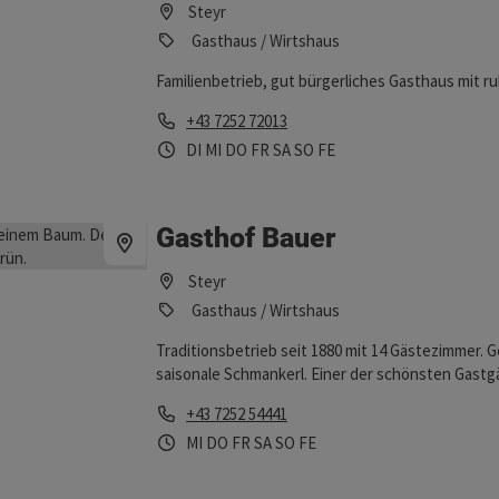
Steyr
Gasthaus / Wirtshaus
Familienbetrieb, gut bürgerliches Gasthaus mit 
Telefon
+43 7252 72013
Öffnungszeiten
Dienstag geöffnet
Mittwoch geöffnet
Donnerstag geöffnet
Freitag geöffnet
Samstag geöffnet
Sonntag geöffnet
Feiertag geöffnet
DI
MI
DO
FR
SA
SO
FE
Gasthof Bauer
Steyr
Gasthaus / Wirtshaus
Traditionsbetrieb seit 1880 mit 14 Gästezimmer
saisonale Schmankerl. Einer der schönsten Gastgä
Telefon
+43 7252 54441
Öffnungszeiten
Mittwoch geöffnet
Donnerstag geöffnet
Freitag geöffnet
Samstag geöffnet
Sonntag geöffnet
Feiertag geöffnet
MI
DO
FR
SA
SO
FE