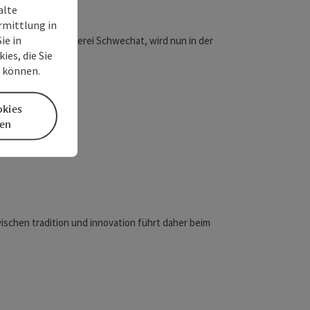
alte
rmittlung in
ie in
 im Besitz der Brauerei Schwechat, wird nun in der
es, die Sie
n können.
okies
en
­chen tra­di­tion und inno­va­tion führt daher beim