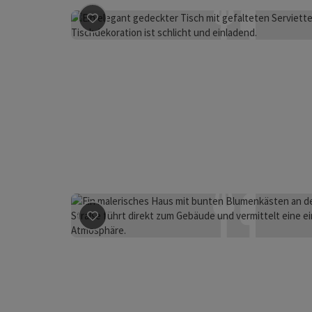
Beitrag merken
: Gasthof Pöchhacker
Beitrag merken
: Holzer - Gasthof