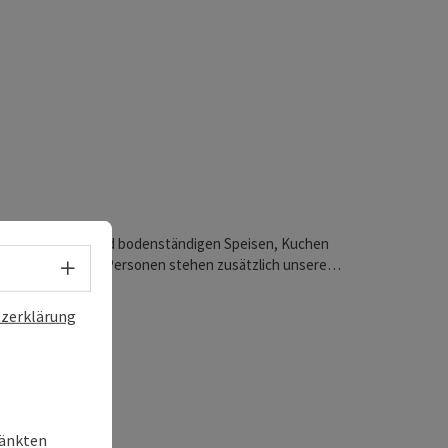
t mit eleganten und bodenständigen Speisen, Kuchen
tmosphäre. Ab 15 Personen stehen zusätzlich unsere
Sprachwahl - Menü öffnen
jeglicher Art gebucht werden können.
zerklärung
ränkten