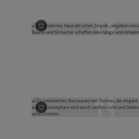
Beitrag merken
: Hotel-Restaurant Lukas Kape
Beitrag merken
: Rahofer