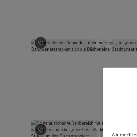
Beitrag merken
: Restaurant Taborturm
Wir möchten
Beitrag merken
: Schwechaterhof