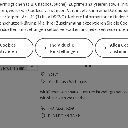
ermöglichen (z.B. Chatbot, Suche), Zugriffe analysieren sowie Inh
Gasthaus / Wirtshaus
eren, wofür wir Cookies verwenden. Vereinzelt kann eine Datenübe
d erfolgen (Art. 49 (1) lit. a DSGVO). Nähere Informationen finden S
Wirtshaus seit dem Jahre 1805, von 1893 bis 1961
enschutzerklärung. Mit Ihrer Zustimmung akzeptieren Sie die Cooki
dritten Generation als Familienbetrieb geführt.
ividuellen Einstellungen selbst verwalten und jederzeit widerrufe
Telefon
+43 7252 53067
Öffnungszeiten
Dienstag geöffnet
Mittwoch geöffnet
Donnerstag geöffnet
Freitag geöffnet
Samstag geöffnet
Sonntag geöffnet
Feiertag geöffnet
DI
MI
DO
FR
SA
SO
FE
 Cookies
Individuelle
Allen Co
tivieren
Einstellungen
zustimm
wirtshaus knapp am eck
Steyr
Gasthaus / Wirtshaus
wir l(i)eben wirtshaus… mit­ten im wehrgraben zwis
wirtshaus kein weg vorbei!
Telefon
+43 7252 76269
Öffnungszeiten
Dienstag geöffnet
Mittwoch geöffnet
Donnerstag geöffnet
Freitag geöffnet
Samstag geöffnet
Feiertag geöffnet
DI
MI
DO
FR
SA
FE