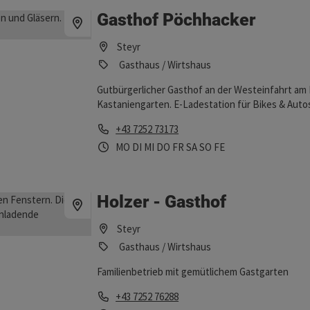
Gasthof Pöchhacker
Steyr
Gasthaus / Wirtshaus
Gutbürgerlicher Gasthof an der Westeinfahrt am
Kastaniengarten. E-Ladestation für Bikes & Auto
Telefon
+43 7252 73173
Öffnungszeiten
Montag geöffnet
Dienstag geöffnet
Mittwoch geöffnet
Donnerstag geöffnet
Freitag geöffnet
Samstag geöffnet
Sonntag geöffnet
Feiertag geöffnet
MO
DI
MI
DO
FR
SA
SO
FE
Holzer - Gasthof
Steyr
Gasthaus / Wirtshaus
Familienbetrieb mit gemütlichem Gastgarten
Telefon
+43 7252 76288