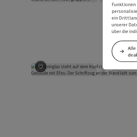
Funktionen 
personalisi
ein Drittlan
unserer Dat
über die ind
Alle
deak
Beitrag merken
: wirtshaus knapp am eck