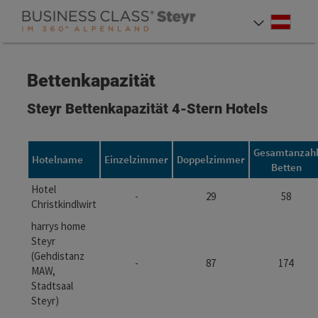
Accesskey
Accesskey
Accesskey
Zum Inhalt
Zur Navigation
Zum Seitenanfang
[0]
[1]
[2]
Deut
Sprach
Bettenkapazität
Steyr Bettenkapazität 4-Stern Hotels
Gesamtanzah
Hotelname
Einzelzimmer
Doppelzimmer
Betten
Hotel
-
29
58
Christkindlwirt
harrys home
Steyr
(Gehdistanz
-
87
174
MAW,
Stadtsaal
Steyr)