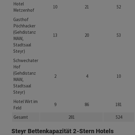
Hotel
10
21
52
Metzenhof
Gasthof
Pöchhacker
(Gehdistanz
13
20
53
MAW,
Stadtsaal
Steyr)
Schwechater
Hof
(Gehdistanz
2
4
10
MAW,
Stadtsaal
Steyr)
Hotel Wirt im
9
86
181
Feld
Gesamt
281
524
Steyr Bettenkapazität 2-Stern Hotels