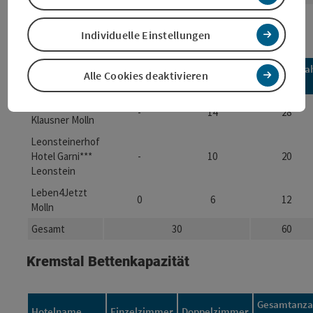
Steyrtal Bettenkapazität
Individuelle Einstellungen
Gesamtanza
Alle Cookies deaktivieren
Hotelname
Einzelzimmer
Doppelzimmer
Betten
Landgasthof
-
14
28
Klausner Molln
Leonsteinerhof
Hotel Garni***
-
10
20
Leonstein
Leben4Jetzt
0
6
12
Molln
Gesamt
30
60
Kremstal Bettenkapazität
Gesamtanza
Hotelname
Einzelzimmer
Doppelzimmer