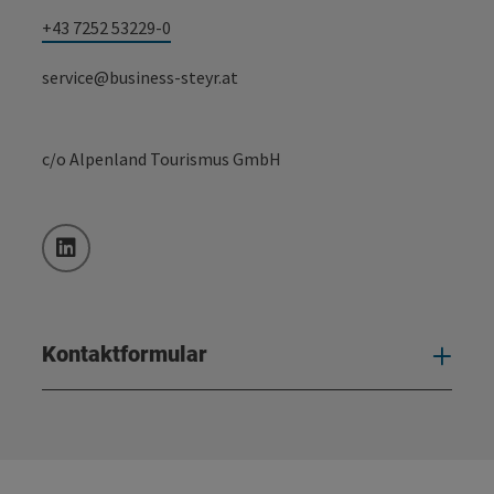
+43 7252 53229-0
service@business-steyr.at
c/o Alpenland Tourismus GmbH
LinkedIn
Kontaktformular
Kont