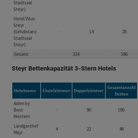
Stadtsaal
Steyr)
Hotel Vitus
Steyr
(Gehdistanz
-
14
28
Stadtsaal
Steyr)
Gesamt
324
586
Steyr Bettenkapazität 3-Stern Hotels
Gesamtanzahl
Hotelname
Einzelzimmer
Doppelzimmer
Betten
Aiden by
Best
-
90
180
Western
Landgasthof
4
22
48
Mayr