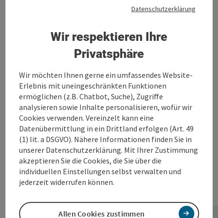
Großraming
Datenschutzerklärung
Gasthof Eisentor
14
8
30
Losenstein
Wir respektieren Ihre
Hotel Juwel
-
11
22
Privatsphäre
Gaflenz
Flößerstube
0
12
24
Wir möchten Ihnen gerne ein umfassendes Website-
Großraming
Erlebnis mit uneingeschränkten Funktionen
Gasthof
ermöglichen (z.B. Chatbot, Suche), Zugriffe
Ortbauerngut
1
10
21
analysieren sowie Inhalte personalisieren, wofür wir
Reichraming
Cookies verwenden. Vereinzelt kann eine
Landhaus
Datenübermittlung in ein Drittland erfolgen (Art. 49
Obersteinriegl
-
5
10
(1) lit. a DSGVO). Nähere Informationen finden Sie in
Gaflenz
unserer Datenschutzerklärung. Mit Ihrer Zustimmung
akzeptieren Sie die Cookies, die Sie über die
Großkandlerhaus
-
2
4
individuellen Einstellungen selbst verwalten und
Garsten
jederzeit widerrufen können.
Brunnbachschule
-
7
14
Großraming
Gesamt
215
219
Allen Cookies zustimmen