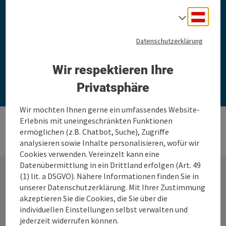
mit etwas Glück einen Urlaub!
Deuts
Sprach
Teilnehmen und gewinnen!
Datenschutzerklärung
Wir respektieren Ihre
Jetzt mitmachen
Privatsphäre
Wir möchten Ihnen gerne ein umfassendes Website-
Erlebnis mit uneingeschränkten Funktionen
ermöglichen (z.B. Chatbot, Suche), Zugriffe
analysieren sowie Inhalte personalisieren, wofür wir
Cookies verwenden. Vereinzelt kann eine
Datenübermittlung in ein Drittland erfolgen (Art. 49
(1) lit. a DSGVO). Nähere Informationen finden Sie in
unserer Datenschutzerklärung. Mit Ihrer Zustimmung
Kontakt
akzeptieren Sie die Cookies, die Sie über die
individuellen Einstellungen selbst verwalten und
jederzeit widerrufen können.