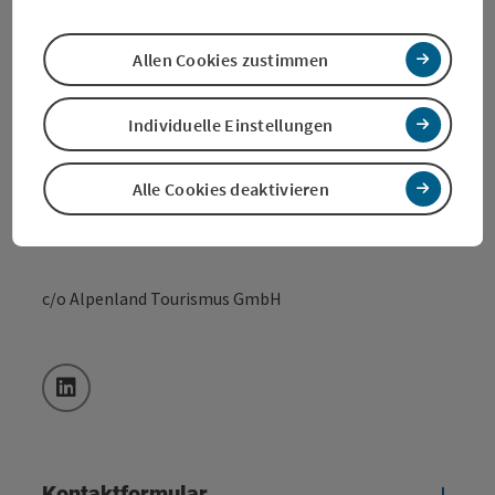
BUSINESS CLASS STEYR® im 360° Alpenland
Allen Cookies zustimmen
Stadtplatz 27
4400 Steyr
Individuelle Einstellungen
+43 7252 53229-0
Alle Cookies deaktivieren
service@business-steyr.at
c/o Alpenland Tourismus GmbH
LinkedIn
Kontaktformular