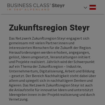
Accesskey
Accesskey
Accesskey
Zum Inhalt
Zur Navigation
Zum Seitenanfang
[0]
[1]
[2]
Deut
Sprach
Zukunftsregion Steyr
Das Netzwerk Zukunftsregion Steyr engagiert sich
gemeinsam mit vielen Partner:innen und
interessierten Menschen für die Zukunft der Region.
Herausforderungen werden erhoben, angegangen,
gelöst, Ideen umgesetzt, Veranstaltungen initiiert
und Projekte realisiert. Jährlich wird der Schwerpunkt
auf ein Thema der Zukunftsregion – Industrie,
Unternehmertum, Digitalisierung, Arbeit und Bildung
– gesetzt. Der Bereich Nachhaltigkeit steht dabei über
allem und spiegelt sich in nachhaltigem Denken und
Agieren. Das Netzwerk Zukunftsregion Steyr ist auch
die Anlaufstelle für innovative Ideen und unterstützt
Ideengeber:innen in der Projektrealisierung und durch
Vernetzung.