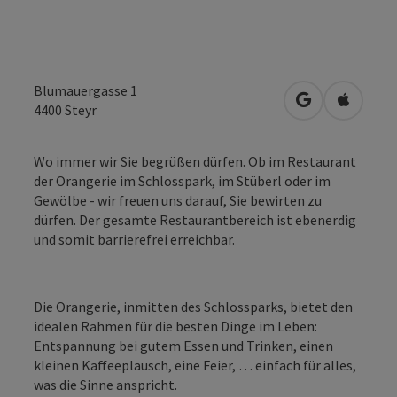
Blumauergasse 1
in Google Map
in Apple
4400
Steyr
Wo immer wir Sie begrüßen dürfen. Ob im Restaurant
der Orangerie im Schlosspark, im Stüberl oder im
Gewölbe - wir freuen uns darauf, Sie bewirten zu
dürfen. Der gesamte Restaurantbereich ist ebenerdig
und somit barrierefrei erreichbar.
Die Orangerie, inmitten des Schlossparks, bietet den
idealen Rahmen für die besten Dinge im Leben:
Entspannung bei gutem Essen und Trinken, einen
kleinen Kaffeeplausch, eine Feier, … einfach für alles,
was die Sinne anspricht.