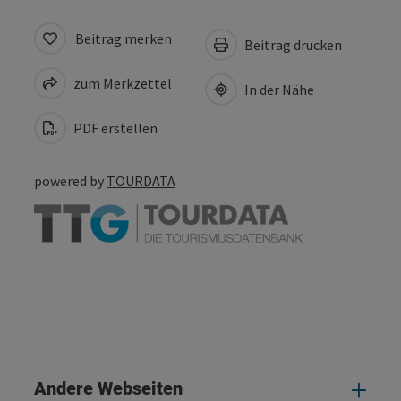
Beitrag merken
Beitrag drucken
zum Merkzettel
In der Nähe
PDF erstellen
powered by
TOURDATA
Andere Webseiten
And