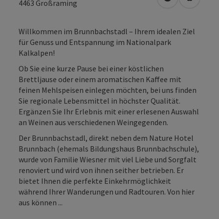
in Google Map
in Apple
4463
Großraming
Willkommen im Brunnbachstadl – Ihrem idealen Ziel
für Genuss und Entspannung im Nationalpark
Kalkalpen!
Ob Sie eine kurze Pause bei einer köstlichen
Brettljause oder einem aromatischen Kaffee mit
feinen Mehlspeisen einlegen möchten, bei uns finden
Sie regionale Lebensmittel in höchster Qualität.
Ergänzen Sie Ihr Erlebnis mit einer erlesenen Auswahl
an Weinen aus verschiedenen Weingegenden.
Der Brunnbachstadl, direkt neben dem Nature Hotel
Brunnbach (ehemals Bildungshaus Brunnbachschule),
wurde von Familie Wiesner mit viel Liebe und Sorgfalt
renoviert und wird von ihnen seither betrieben. Er
bietet Ihnen die perfekte Einkehrmöglichkeit
während Ihrer Wanderungen und Radtouren. Von hier
aus können ...