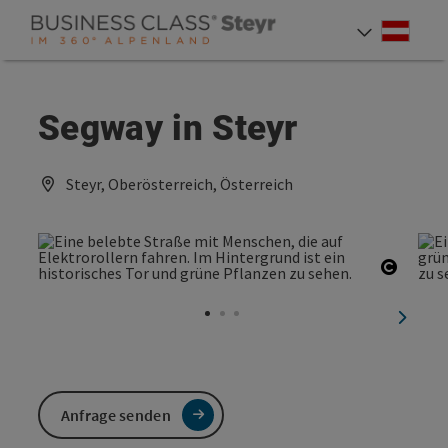
Accesskey
Accesskey
Accesskey
Zum Inhalt
Zur Navigation
Zum Seitenanfang
[0]
[1]
[2]
Deut
Sprach
Segway in Steyr
Steyr, Oberösterreich, Österreich
Copyri
nächst
Anfrage senden