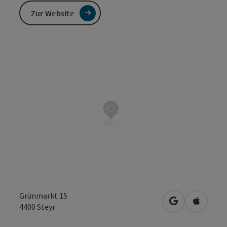
Zur Website
Grünmarkt 15
in Google Map
in Apple
4400
Steyr