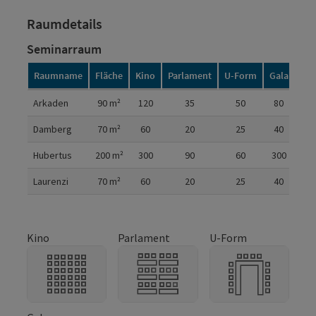
Raumdetails
Seminarraum
Raumname
Fläche
Kino
Parlament
U-Form
Gala
Raumdetails
Arkaden
90
m²
120
35
50
80
Damberg
70
m²
60
20
25
40
Hubertus
200
m²
300
90
60
300
Laurenzi
70
m²
60
20
25
40
Kino
Parlament
U-Form