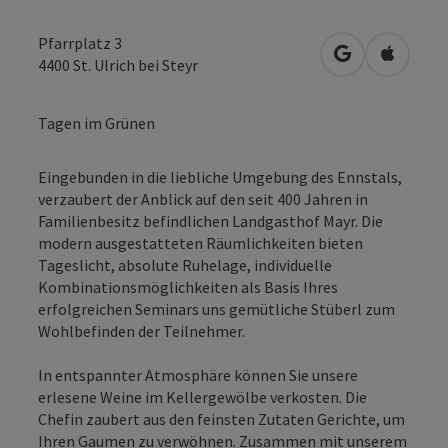
Pfarrplatz 3
in Google Map
in Apple
4400
St. Ulrich bei Steyr
Tagen im Grünen
Eingebunden in die liebliche Umgebung des Ennstals,
verzaubert der Anblick auf den seit 400 Jahren in
Familienbesitz befindlichen Landgasthof Mayr. Die
modern ausgestatteten Räumlichkeiten bieten
Tageslicht, absolute Ruhelage, individuelle
Kombinationsmöglichkeiten als Basis Ihres
erfolgreichen Seminars uns gemütliche Stüberl zum
Wohlbefinden der Teilnehmer.
In entspannter Atmosphäre können Sie unsere
erlesene Weine im Kellergewölbe verkosten. Die
Chefin zaubert aus den feinsten Zutaten Gerichte, um
Ihren Gaumen zu verwöhnen. Zusammen mit unserem