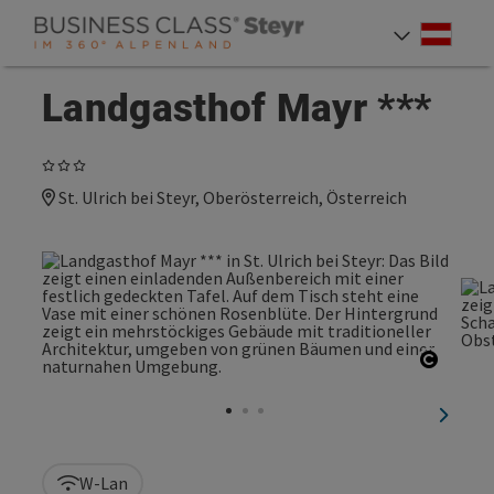
Accesskey
Accesskey
Accesskey
Zum Inhalt
Zur Navigation
Zum Seitenanfang
[0]
[1]
[2]
Deut
Sprach
Landgasthof Mayr ***
3 Sterne
St. Ulrich bei Steyr, Oberösterreich, Österreich
Copyri
nächst
W-Lan