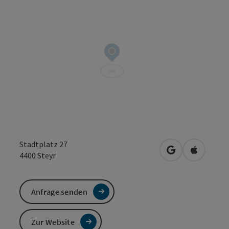
Stadtplatz 27
in Google Maps
in Apple 
4400
Steyr
Anfrage senden
Zur Website