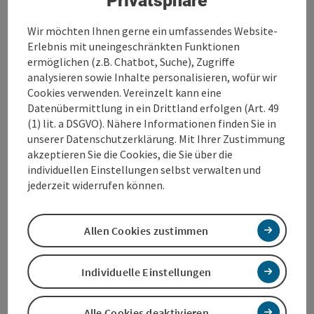
Privatsphäre
Gruppenangebot (für Gruppen geeignet)
Pauschalangebot ohne Übernachtung
Wir möchten Ihnen gerne ein umfassendes Website-
Dauer: 2,00 Stunden
Erlebnis mit uneingeschränkten Funktionen
Leistungen
ermöglichen (z.B. Chatbot, Suche), Zugriffe
siehe Preise!
analysieren sowie Inhalte personalisieren, wofür wir
Cookies verwenden. Vereinzelt kann eine
Mögliche Anreisetermine
Datenübermittlung in ein Drittland erfolgen (Art. 49
Für Gruppen gegen Voranmeldung!
(1) lit. a DSGVO). Nähere Informationen finden Sie in
unserer Datenschutzerklärung. Mit Ihrer Zustimmung
akzeptieren Sie die Cookies, die Sie über die
Buchen / Anfrage
individuellen Einstellungen selbst verwalten und
jederzeit widerrufen können.
ab Preis
€ 150,00 pro Familie/Gruppe
buchbar ab 1 Person
Allen Cookies zustimmen
Reisezeitraum (01.01.2024 - 31.12.2029)
Individuelle Einstellungen
von
bis
01.01.2024
31.12.2029
Alle Cookies deaktivieren