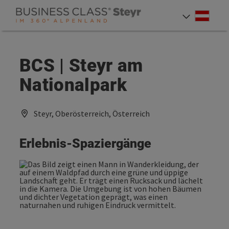
Accesskey
Accesskey
Accesskey
Zum Inhalt
Zur Navigation
Zum Seitenanfang
[0]
[1]
[2]
Deut
Sprach
BCS | Steyr am
Nationalpark
Steyr, Oberösterreich, Österreich
Erlebnis-Spaziergänge