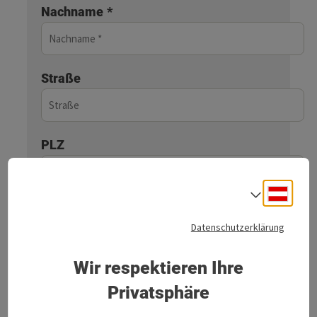
Nachname
*
Straße
PLZ
Deuts
Sprach
Ort
Datenschutzerklärung
Wir respektieren Ihre
E-Mail
*
Privatsphäre