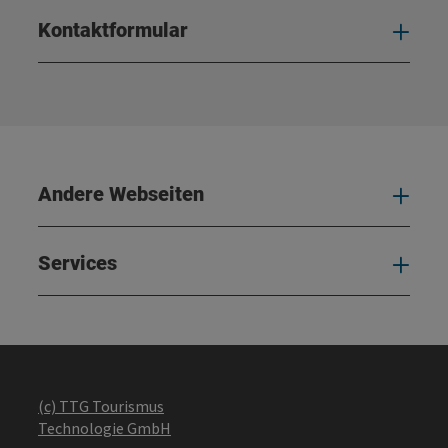
Kontaktformular
Kont
Andere Webseiten
And
Services
Serv
(c) TTG Tourismus
Technologie GmbH