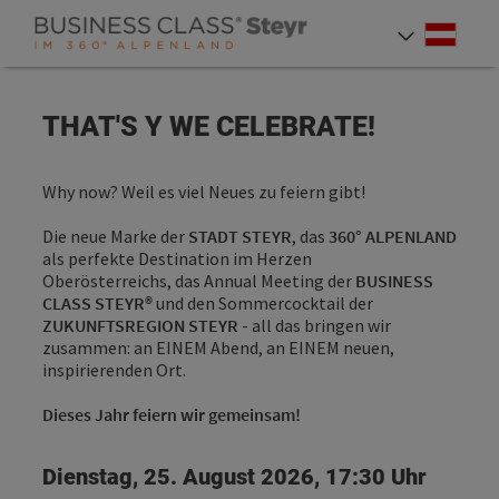
Accesskey
Accesskey
Accesskey
Zum Inhalt
Zur Navigation
Zum Seitenanfang
[0]
[1]
[2]
Deut
Sprach
THAT'S Y WE CELEBRATE!
Why now? Weil es viel Neues zu feiern gibt!
Die neue Marke der
STADT STEYR
, das
360° ALPENLAND
als perfekte Destination im Herzen
Oberösterreichs, das Annual Meeting der
BUSINESS
CLASS STEYR®
und den Sommercocktail der
ZUKUNFTSREGION STEYR
- all das bringen wir
zusammen: an EINEM Abend, an EINEM neuen,
inspirierenden Ort.
Dieses Jahr feiern wir gemeinsam!
Dienstag, 25. August 2026, 17:30 Uhr