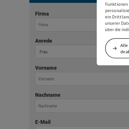
Funktionen 
personalisi
Firma
ein Drittlan
unserer Dat
über die ind
Anrede
Alle
deak
Vorname
Nachname
E-Mail