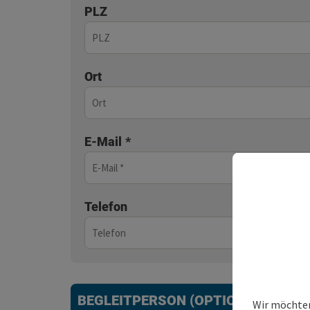
PLZ
Ort
E-Mail
*
Telefon
BEGLEITPERSON (OPTIONAL)
Wir möchten