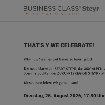
Accesskey
Accesskey
Accesskey
Zum Inhalt
Zur Navigation
Zum Seitenanfang
[0]
[1]
[2]
THAT'S Y WE CELEBRATE!
Why now? Weil es viel Neues zu feiern gibt!
Die neue Marke der
STADT STEYR
, das
360° ALPEN
Sommercocktail der
ZUKUNFTSREGION STEYR
- a
Dieses Jahr feiern wir gemeinsam!
Dienstag, 25. August 2026, 17:30 Uhr