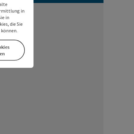
alte
rmittlung in
ie in
es, die Sie
n können.
okies
en