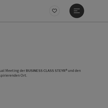
Hauptmenü öffne
Merkzettel
ual Meeting der
BUSINESS CLASS STEYR®
und den
spirierenden Ort.