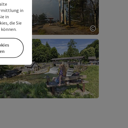
alte
rmittlung in
ie in
es, die Sie
n können.
Copyright öff
okies
en