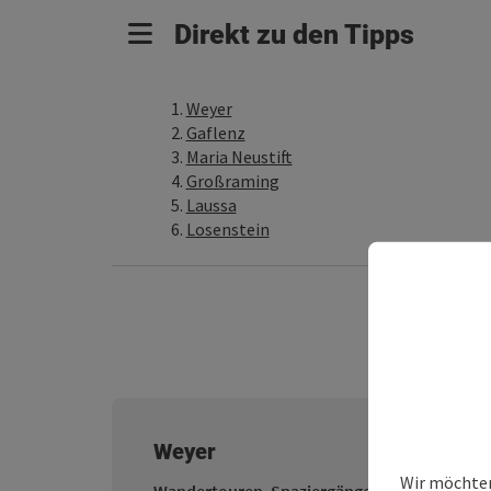
Direkt zu den Tipps
Weyer
Gaflenz
Maria Neustift
Großraming
Laussa
Losenstein
Weyer
Wir möchten