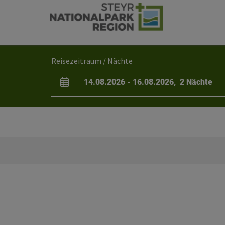
Accesskey
Accesskey
Accesskey
Accesskey
Zum Inhalt
Zur Navigation
Zum Seitenanfang
Zur Startseite
[0]
[7]
[1]
[2]
Reisezeitraum / Nächte
14.08.2026
-
16.08.2026
,
2
Nächte
An- und Abreisefelder