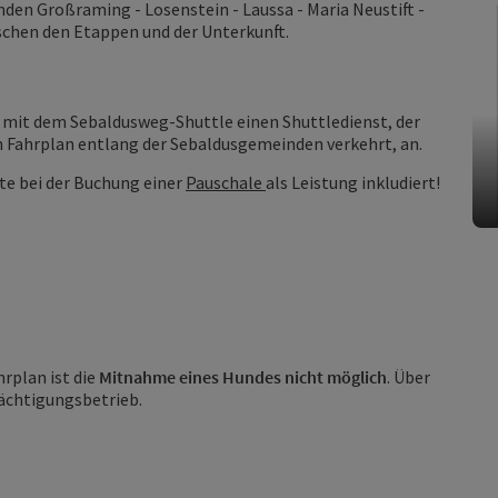
den Großraming - Losenstein - Laussa - Maria Neustift -
schen den Etappen und der Unterkunft.
 mit dem Sebaldusweg-Shuttle einen Shuttledienst, der
Fahrplan entlang der Sebaldusgemeinden verkehrt, an.
ste bei der Buchung einer
Pauschale
als Leistung inkludiert!
rplan ist die
Mitnahme eines Hundes nicht möglich
. Über
Nächtigungsbetrieb.