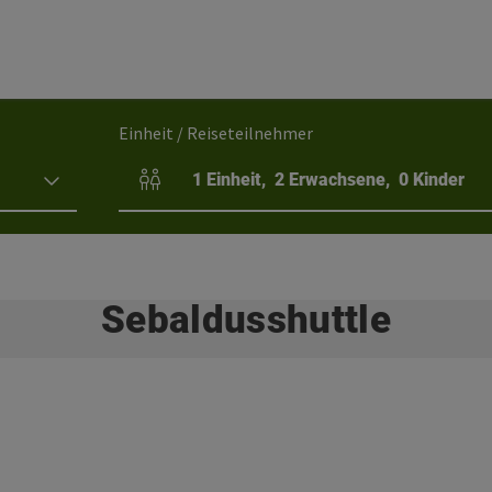
Einheit / Reiseteilnehmer
1
Einheit
,
2
Erwachsene
,
0
Kinder
Einheitenanzahl und Personenfelder
Sebaldusshuttle