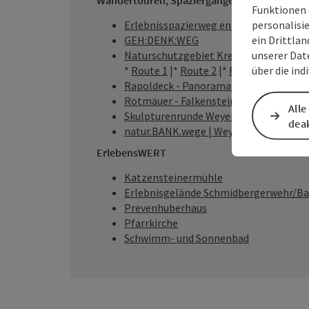
Wandertouren, Spaziergänge
Funktionen 
personalisi
Erlebnisspazierweg entlang der Gaflen
ein Drittlan
GEH:DENK:WEG
unserer Dat
Naturschutzgebiet Kreuzberg
über die ind
*
Route 1
|*
Route 2
|*
Route 3
|*
Route
Rapoldeck - Panoramaweg & Gratweg
Rotmäuer - Falkenstein - Kreuzberg
Alle
Skulpturenrunde Weyer
deak
natur.BANK.wege | Weyer | Katzenstei
ErlebensWERT
Katzensteinermühle
Erlebnisgelände Schmidbergerwehr/
Prevenhuberhaus
Pfarrkirche
Schwimm- und Sonnenbad