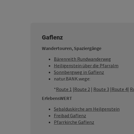
Gaflenz
Wandertouren, Spaziergänge
Bärenreith Rundwanderweg
Heiligenstein über die Pfarralm
Sonnbergweg in Gaflenz
natur.BANK.wege:
*
Route 1
|
Route 2
|
Route 3
|
Route 4
|
R
ErlebensWERT
Sebalduskirche am Heilgenstein
Freibad Gaflenz
Pfarrkirche Gaflenz